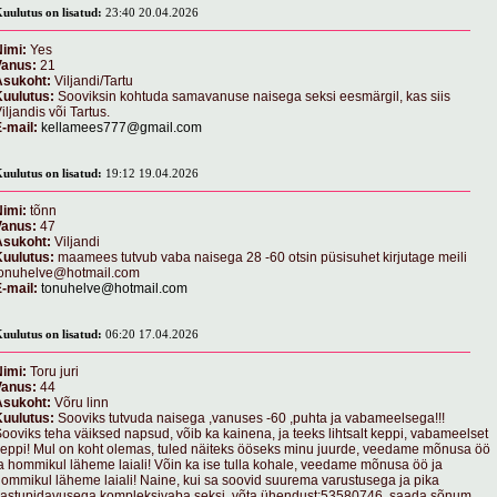
uulutus on lisatud:
23:40 20.04.2026
imi:
Yes
Vanus:
21
Asukoht:
Viljandi/Tartu
Kuulutus:
Sooviksin kohtuda samavanuse naisega seksi eesmärgil, kas siis
iljandis või Tartus.
-mail:
kellamees777@gmail.com
uulutus on lisatud:
19:12 19.04.2026
imi:
tõnn
Vanus:
47
Asukoht:
Viljandi
Kuulutus:
maamees tutvub vaba naisega 28 -60 otsin püsisuhet kirjutage meili
tonuhelve@hotmail.com
-mail:
tonuhelve@hotmail.com
uulutus on lisatud:
06:20 17.04.2026
imi:
Toru juri
Vanus:
44
Asukoht:
Võru linn
Kuulutus:
Sooviks tutvuda naisega ,vanuses -60 ,puhta ja vabameelsega!!!
ooviks teha väiksed napsud, võib ka kainena, ja teeks lihtsalt keppi, vabameelset
eppi! Mul on koht olemas, tuled näiteks ööseks minu juurde, veedame mõnusa öö
a hommikul läheme laiali! Võin ka ise tulla kohale, veedame mõnusa öö ja
ommikul läheme laiali! Naine, kui sa soovid suurema varustusega ja pika
astupidavusega kompleksivaba seksi, võta ühendust:53580746, saada sõnum,