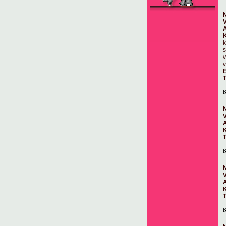
N
k
s
v
v
E
T
K
N
T
K
N
T
K