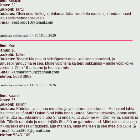
imi:
Kristjan
Vanus:
22
Asukoht:
Tartu
Kuulutus:
Otsin neiut kellega jalutamas käia, voodielu nautida ja tunda ennast
agu seitsmendas taevas:)
-mail:
eestiproo10@gmail.com
uulutus on lisatud:
07:11 18.05.2026
imi:
Karl
Vanus:
18
Asukoht:
Tallinn
Kuulutus:
Tervist! Ma pakun seksõpetust neile, kes seda soovivad, ja
anusepiirangut ma ei sea. Mulle võib teha ka teisi pakkumisi – mulle võib kõike
akkuda. Olen 18-aastane ja heas vormis.
-mail:
karlmartinmunz@gmail.com
elefon:
5693 3968
uulutus on lisatud:
11:55 17.05.2026
imi:
Kaarel
Vanus:
35
Asukoht:
Tallinn
Kuulutus:
Küünlad, vein, hea muusika ja veel parem seltskond... Mida veel tahta
helt imeliselt õhtult? Ootan Sind külla enda juurde. Saame tuttavaks, joome veini,
jame juttu ja... edasine on juba Sinu enda kujutlusvõime vili. Olen kena, sportlik ja
ikk. Täielik rahulolu ja meeldejääv õhtu/öö on garanteeritud. Mõni nimetaks seda
hk liigseks enesekindluseks, aga ma tean, mida ma teen ja see meeldib Sulle.😘
-mail:
kaarel869@gmail.com
elefon:
53431109