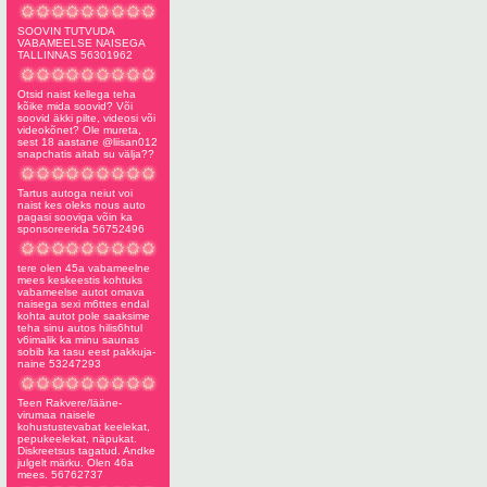
SOOVIN TUTVUDA
VABAMEELSE NAISEGA
TALLINNAS 56301962
Otsid naist kellega teha
kõike mida soovid? Või
soovid äkki pilte, videosi või
videokõnet? Ole mureta,
sest 18 aastane @liisan012
snapchatis aitab su välja??
Tartus autoga neiut voi
naist kes oleks nous auto
pagasi sooviga võin ka
sponsoreerida 56752496
tere olen 45a vabameelne
mees keskeestis kohtuks
vabameelse autot omava
naisega sexi m6ttes endal
kohta autot pole saaksime
teha sinu autos hilis6htul
v6imalik ka minu saunas
sobib ka tasu eest pakkuja-
naine 53247293
Teen Rakvere/lääne-
virumaa naisele
kohustustevabat keelekat,
pepukeelekat, näpukat.
Diskreetsus tagatud. Andke
julgelt märku. Olen 46a
mees. 56762737