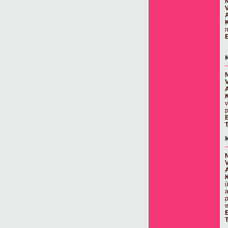
N
n
E
K
N
v
p
E
T
K
N
ü
a
p
e
E
T