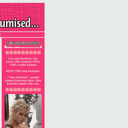
2
Lisa oma kuulutus siia:
saada SMS numbrle 13018,
SMS-i sisuks kirjuta:
KIISU SMS oma kuulutus.
"Oma kuulutus" asemele
kirjuta kuulutuse tekst. Sinu
kuulutus ilmub kohe siia.