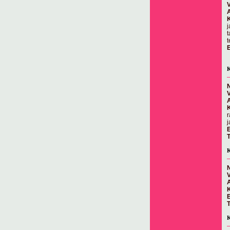
j
t
t
E
K
N
r
j
E
T
K
N
E
T
K