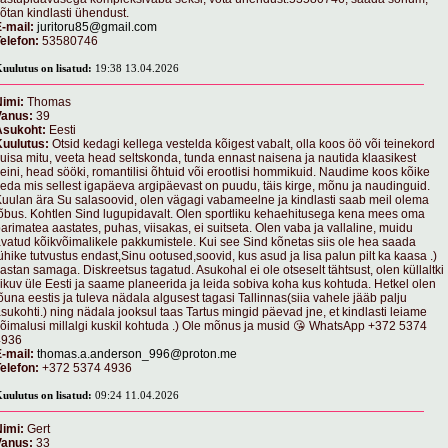
õtan kindlasti ühendust.
-mail:
juritoru85@gmail.com
elefon:
53580746
uulutus on lisatud:
19:38 13.04.2026
imi:
Thomas
Vanus:
39
Asukoht:
Eesti
Kuulutus:
Otsid kedagi kellega vestelda kõigest vabalt, olla koos öö või teinekord
uisa mitu, veeta head seltskonda, tunda ennast naisena ja nautida klaasikest
eini, head sööki, romantilisi õhtuid või erootlisi hommikuid. Naudime koos kõike
eda mis sellest igapäeva argipäevast on puudu, täis kirge, mõnu ja naudinguid.
uulan ära Su salasoovid, olen vägagi vabameelne ja kindlasti saab meil olema
õbus. Kohtlen Sind lugupidavalt. Olen sportliku kehaehitusega kena mees oma
arimatea aastates, puhas, viisakas, ei suitseta. Olen vaba ja vallaline, muidu
vatud kõikvõimalikele pakkumistele. Kui see Sind kõnetas siis ole hea saada
ühike tutvustus endast,Sinu ootused,soovid, kus asud ja lisa palun pilt ka kaasa .)
astan samaga. Diskreetsus tagatud. Asukohal ei ole otseselt tähtsust, olen küllaltki
iikuv üle Eesti ja saame planeerida ja leida sobiva koha kus kohtuda. Hetkel olen
õuna eestis ja tuleva nädala algusest tagasi Tallinnas(siia vahele jääb palju
sukohti.) ning nädala jooksul taas Tartus mingid päevad jne, et kindlasti leiame
õimalusi millalgi kuskil kohtuda .) Ole mõnus ja musid 😘 WhatsApp +372 5374
4936
-mail:
thomas.a.anderson_996@proton.me
elefon:
+372 5374 4936
uulutus on lisatud:
09:24 11.04.2026
imi:
Gert
Vanus:
33