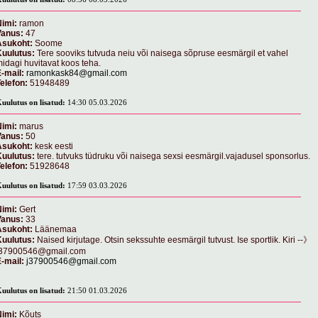
imi:
ramon
Vanus:
47
Asukoht:
Soome
Kuulutus:
Tere sooviks tutvuda neiu või naisega sõpruse eesmärgil et vahel
idagi huvitavat koos teha.
-mail:
ramonkask84@gmail.com
elefon:
51948489
uulutus on lisatud:
14:30 05.03.2026
imi:
marus
Vanus:
50
Asukoht:
kesk eesti
Kuulutus:
tere. tutvuks tüdruku või naisega sexsi eesmärgil.vajadusel sponsorlus.
elefon:
51928648
uulutus on lisatud:
17:59 03.03.2026
imi:
Gert
Vanus:
33
Asukoht:
Läänemaa
Kuulutus:
Naised kirjutage. Otsin sekssuhte eesmärgil tutvust. Ise sportlik. Kiri --》
j37900546@gmail.com
-mail:
j37900546@gmail.com
uulutus on lisatud:
21:50 01.03.2026
imi:
Kõuts