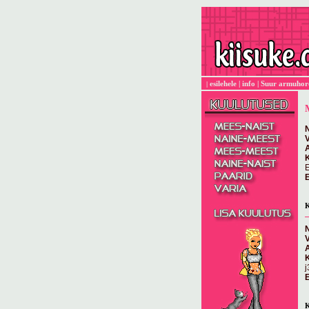
esilehele
|
info
|
Suur armuhor
|
N
E
E
K
N
E
K