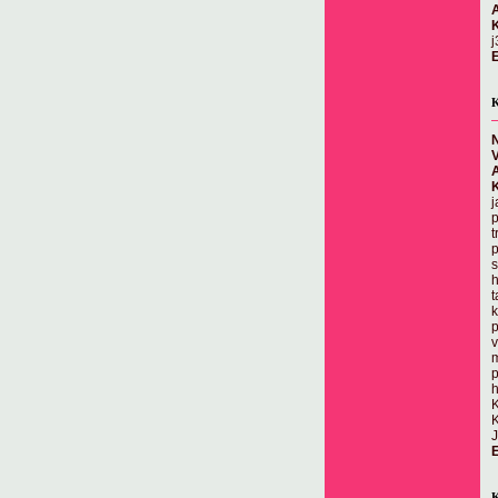
E
K
N
j
p
t
p
s
h
t
k
p
v
m
p
h
E
K