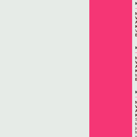
K
N
V
E
K
N
E
K
N
S
k
j
h
v