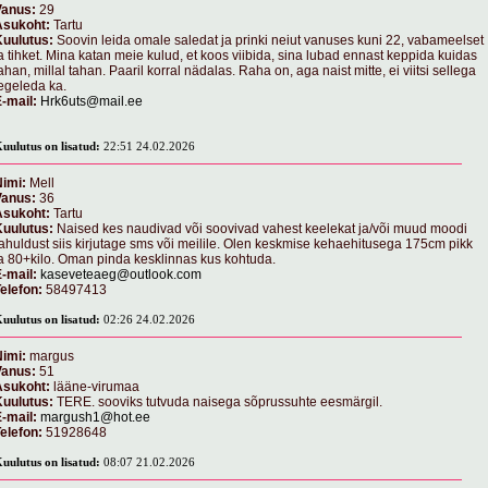
Vanus:
29
Asukoht:
Tartu
Kuulutus:
Soovin leida omale saledat ja prinki neiut vanuses kuni 22, vabameelset
a tihket. Mina katan meie kulud, et koos viibida, sina lubad ennast keppida kuidas
ahan, millal tahan. Paaril korral nädalas. Raha on, aga naist mitte, ei viitsi sellega
egeleda ka.
-mail:
Hrk6uts@mail.ee
uulutus on lisatud:
22:51 24.02.2026
imi:
Mell
Vanus:
36
Asukoht:
Tartu
Kuulutus:
Naised kes naudivad või soovivad vahest keelekat ja/või muud moodi
ahuldust siis kirjutage sms või meilile. Olen keskmise kehaehitusega 175cm pikk
a 80+kilo. Oman pinda kesklinnas kus kohtuda.
-mail:
kaseveteaeg@outlook.com
elefon:
58497413
uulutus on lisatud:
02:26 24.02.2026
imi:
margus
Vanus:
51
Asukoht:
lääne-virumaa
Kuulutus:
TERE. sooviks tutvuda naisega sõprussuhte eesmärgil.
-mail:
margush1@hot.ee
elefon:
51928648
uulutus on lisatud:
08:07 21.02.2026