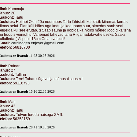
imi:
Kammaja
Vanus:
20
Asukoht:
Tartu
Kuulutus:
Hei hei Olen 20a noormees Tartu lähistelt, kes otsib kiiremas korras
iimas neiut. Elan küll Nõos aga kodu ja koduhoov suur, pimedas saab seal
eigelda kui see erutab. ;) Saab sauna ja ööbida ka, võiks mõned joogid ka teha
õi hoopis veiniõhtu. Vanemad lähevad täna Riiga nädalavahetuseks. Saaks
allatleda ;) Altpoolt 18cm Ootan vastust!
-mail:
carcinogen.enjoyer@gmail.com
elefon:
56816700
uulutus on lisatud:
11:25 30.05.2026
imi:
Rainar
Vanus:
27
Asukoht:
Tallinn
Kuulutus:
Tere! Tahan sügavat ja mõnusat suusexi.
elefon:
59116793
uulutus on lisatud:
15:16 22.05.2026
imi:
Mac
Vanus:
42
Asukoht:
Tartu
Kuulutus:
Tutvun toreda naisega SMS.
elefon:
56353159
uulutus on lisatud:
20:41 19.05.2026