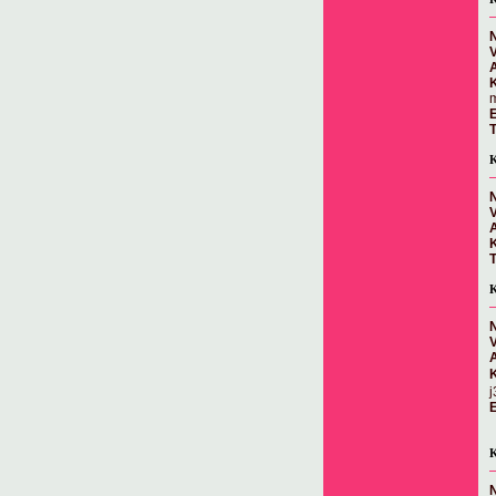
N
m
E
T
K
N
T
K
N
E
K
N