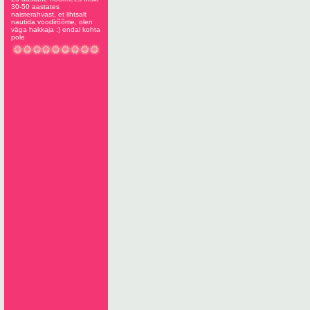
30-50 aastates
naisterahvast, et lihtsalt
nautida voodirõõme, olen
väga hakkaja :) endal kohta
pole