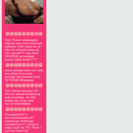
Tere. Pakun whatsappis
väikese tasu eest erinevaid
vallatusi..Võin saata ka nii
pilte kui videoid vastavalt
sinu soovile?? Lisa mind
56165181 ja kindlasti
leiame ühise keele????
tartus autoga neiut voi naist
kes oleks nous auto
sooviga sponsorluse eest
56752496 Whatsapp
Tere! Neiud vanuses 20-
40a kui soovid keelekat ja
seks kummiga ,ise 39a
keilast siis ootan sms
Tel.+37254566842
Poznakoml?s? s
devuzkoi/zenzinoi dl?
vzaimnogo intimnogo
udovletvoreni? i obmena
tepla nazih tel. PS: l?bite i
bud?te l?bim?mi!