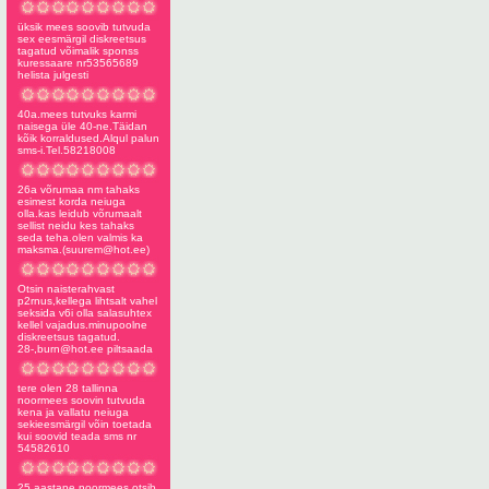
üksik mees soovib tutvuda
sex eesmärgil diskreetsus
tagatud võimalik sponss
kuressaare nr53565689
helista julgesti
40a.mees tutvuks karmi
naisega üle 40-ne.Täidan
kõik korraldused.Alqul palun
sms-i.Tel.58218008
26a võrumaa nm tahaks
esimest korda neiuga
olla.kas leidub võrumaalt
sellist neidu kes tahaks
seda teha.olen valmis ka
maksma.(
suurem@hot.ee
)
Otsin naisterahvast
p2rnus,kellega lihtsalt vahel
seksida v6i olla salasuhtex
kellel vajadus.minupoolne
diskreetsus tagatud.
28-,
burn@hot.ee
piltsaada
tere olen 28 tallinna
noormees soovin tutvuda
kena ja vallatu neiuga
sekieesmärgil võin toetada
kui soovid teada sms nr
54582610
25 aastane noormees otsib