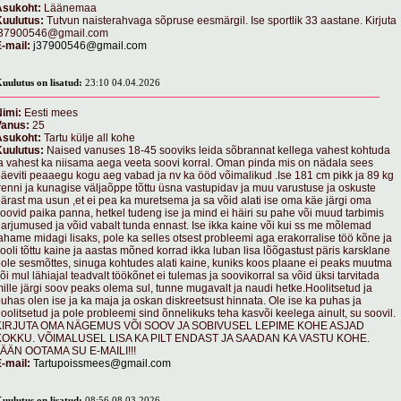
Asukoht:
Läänemaa
Kuulutus:
Tutvun naisterahvaga sõpruse eesmärgil. Ise sportlik 33 aastane. Kirjuta
j37900546@gmail.com
-mail:
j37900546@gmail.com
uulutus on lisatud:
23:10 04.04.2026
imi:
Eesti mees
Vanus:
25
Asukoht:
Tartu külje all kohe
Kuulutus:
Naised vanuses 18-45 sooviks leida sõbrannat kellega vahest kohtuda
a vahest ka niisama aega veeta soovi korral. Oman pinda mis on nädala sees
äeviti peaaegu kogu aeg vabad ja nv ka ööd võimalikud .Ise 181 cm pikk ja 89 kg
renni ja kunagise väljaõppe tõttu üsna vastupidav ja muu varustuse ja oskuste
ärast ma usun ,et ei pea ka muretsema ja sa võid alati ise oma käe järgi oma
oovid paika panna, hetkel tudeng ise ja mind ei häiri su pahe või muud tarbimis
arjumused ja võid vabalt tunda ennast. Ise ikka kaine või kui ss me mõlemad
ahame midagi lisaks, pole ka selles otsest probleemi aga erakorralise töö kõne ja
ooli tõttu kaine ja aastas mõned korrad ikka luban lisa lõõgastust päris karsklane
ole sesmõttes, sinuga kohtudes alati kaine, kuniks koos plaane ei peaks muutma
õi mul lähiajal teadvalt töökõnet ei tulemas ja soovikorral sa võid üksi tarvitada
ille järgi soov peaks olema sul, tunne mugavalt ja naudi hetke.Hoolitsetud ja
uhas olen ise ja ka maja ja oskan diskreetsust hinnata. Ole ise ka puhas ja
oolitsetud ja pole probleemi sind õnnelikuks teha kasvõi keelega ainult, su soovil.
KIRJUTA OMA NÄGEMUS VÕI SOOV JA SOBIVUSEL LEPIME KOHE ASJAD
KOKKU. VÕIMALUSEL LISA KA PILT ENDAST JA SAADAN KA VASTU KOHE.
JÄÄN OOTAMA SU E-MAILI!!!
-mail:
Tartupoissmees@gmail.com
uulutus on lisatud:
08:56 08.03.2026