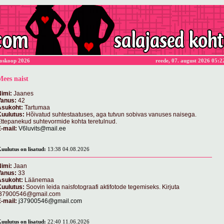
oskoop 2026
reede, 07. august 2026 05:2
Mees naist
imi:
Jaanes
Vanus:
42
Asukoht:
Tartumaa
Kuulutus:
Hõivatud suhtestaatuses, aga tutvun sobivas vanuses naisega.
ttepanekud suhtevormide kohta teretulnud.
-mail:
V6luvits@mail.ee
uulutus on lisatud:
13:38 04.08.2026
imi:
Jaan
Vanus:
33
Asukoht:
Läänemaa
Kuulutus:
Soovin leida naisfotograafi aktifotode tegemiseks. Kirjuta
j37900546@gmail.com
-mail:
j37900546@gmail.com
uulutus on lisatud:
22:40 11.06.2026