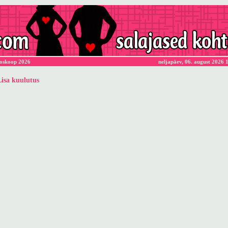
oskoop 2026
neljapäev, 06. august 2026 
Lisa kuulutus