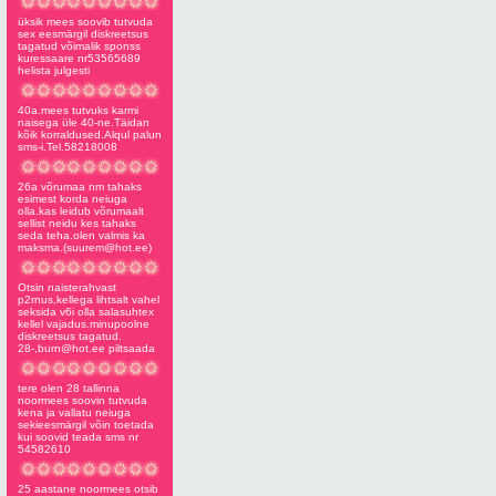
üksik mees soovib tutvuda
sex eesmärgil diskreetsus
tagatud võimalik sponss
kuressaare nr53565689
helista julgesti
40a.mees tutvuks karmi
naisega üle 40-ne.Täidan
kõik korraldused.Alqul palun
sms-i.Tel.58218008
26a võrumaa nm tahaks
esimest korda neiuga
olla.kas leidub võrumaalt
sellist neidu kes tahaks
seda teha.olen valmis ka
maksma.(
suurem@hot.ee
)
Otsin naisterahvast
p2rnus,kellega lihtsalt vahel
seksida v6i olla salasuhtex
kellel vajadus.minupoolne
diskreetsus tagatud.
28-,
burn@hot.ee
piltsaada
tere olen 28 tallinna
noormees soovin tutvuda
kena ja vallatu neiuga
sekieesmärgil võin toetada
kui soovid teada sms nr
54582610
25 aastane noormees otsib