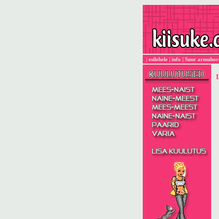
esilehele
|
info
|
Suur armuhor
|