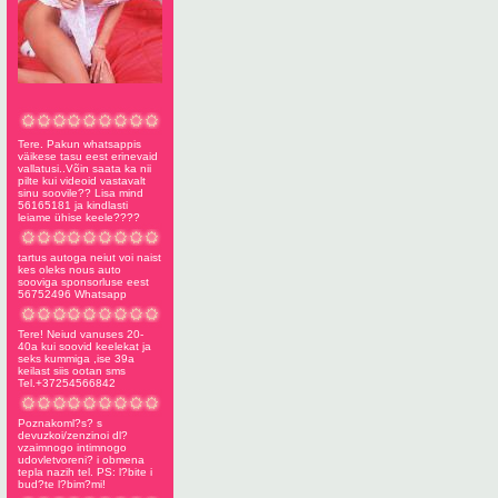
Tere. Pakun whatsappis
väikese tasu eest erinevaid
vallatusi..Võin saata ka nii
pilte kui videoid vastavalt
sinu soovile?? Lisa mind
56165181 ja kindlasti
leiame ühise keele????
tartus autoga neiut voi naist
kes oleks nous auto
sooviga sponsorluse eest
56752496 Whatsapp
Tere! Neiud vanuses 20-
40a kui soovid keelekat ja
seks kummiga ,ise 39a
keilast siis ootan sms
Tel.+37254566842
Poznakoml?s? s
devuzkoi/zenzinoi dl?
vzaimnogo intimnogo
udovletvoreni? i obmena
tepla nazih tel. PS: l?bite i
bud?te l?bim?mi!