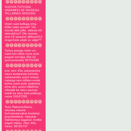
SOOVIN TUTVUDA
VABAMEELSE NAISEGA
TALLINNAS 56301962
Otsid naist kellega teha
kõike mida soovid? Või
soovid äkki pilte, videosi või
videokõnet? Ole mureta,
sest 18 aastane @liisan012
snapchatis aitab su välja??
Tartus autoga neiut voi
naist kes oleks nous auto
pagasi sooviga võin ka
sponsoreerida 56752496
tere olen 45a vabameelne
mees keskeestis kohtuks
vabameelse autot omava
naisega sexi m6ttes endal
kohta autot pole saaksime
teha sinu autos hilis6htul
v6imalik ka minu saunas
sobib ka tasu eest pakkuja-
naine 53247293
Teen Rakvere/lääne-
virumaa naisele
kohustustevabat keelekat,
pepukeelekat, näpukat.
Diskreetsus tagatud. Andke
julgelt märku. Olen 46a
mees. 56762737