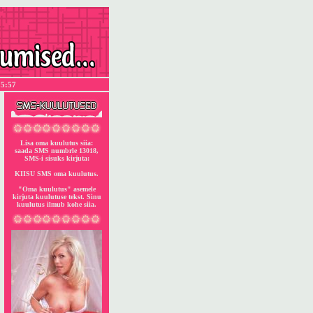
15:57
Lisa oma kuulutus siia:
saada SMS numbrle 13018,
SMS-i sisuks kirjuta:
KIISU SMS oma kuulutus.
"Oma kuulutus" asemele
kirjuta kuulutuse tekst. Sinu
kuulutus ilmub kohe siia.